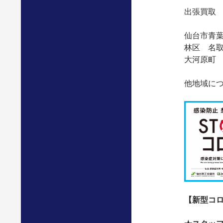
出張買取
仙台市青
林区 名
大河原町
他地域に
【新型コ