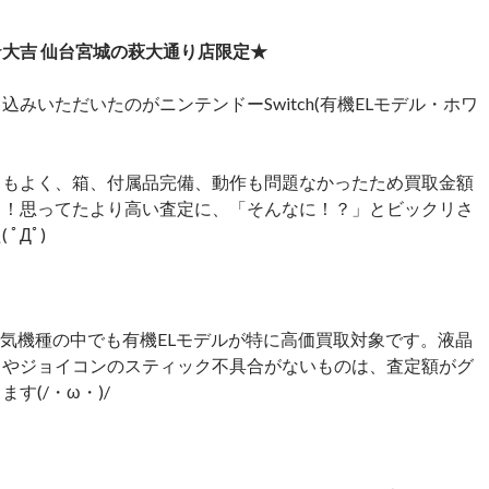
大吉 仙台宮城の萩大通り店限定★
込みいただいたのがニンテンドーSwitch(有機ELモデル・ホワ
てもよく、箱、付属品完備、動作も問題なかったため買取金額
！！思ってたより高い査定に、「そんなに！？」とビックリさ
ﾟДﾟ)
hは人気機種の中でも有機ELモデルが特に高価買取対象です。液晶
きやジョイコンのスティック不具合がないものは、査定額がグ
す(/・ω・)/