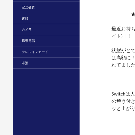
記念硬貨
★
古銭
最近お持ち
カメラ
イト)！！
携帯電話
状態がと
テレフォンカード
は高額に
洋酒
れてました( 
Switc
の焼き付
ッと上がりま