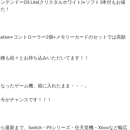
ンテンドーDS Lite(クリスタルホワイト)+ソフト3本付もお値
した！
 Station+コントローラー2個+メモリーカードのセットでは高額
！
機種も続々とお持ち込みいただいてます！！
くなったゲーム機、箱に入れたまま・・・」
は今がチャンスです！！！
ら最新まで、Switch・PSシリーズ・任天堂機・Xboxなど幅広