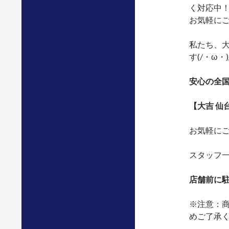
く対応中
お気軽にご相
私たち、
す(/・ω・
安心の全
【大吉 仙
お気軽にご
スタッフ
店舗前に
※注意：
めご了承