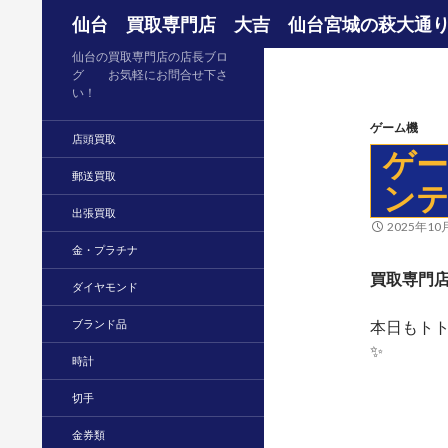
検索
仙台 買取専門店 大吉 仙台宮城の萩大通
仙台の買取専門店の店長ブロ
グ お気軽にお問合せ下さ
い！
ゲーム機
店頭買取
ゲ
郵送買取
ン
出張買取
2025年10
金・プラチナ
買取専門店
ダイヤモンド
ブランド品
本日もト
✨
時計
切手
金券類