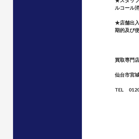
★スタッ
ルコール
★店舗出
期的及び
買取専門
仙台市宮城
TEL 0120