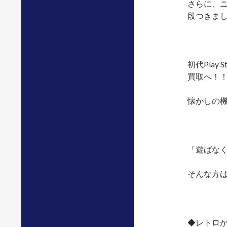
さらに、ニ
段つきま
初代Play
買取へ！
懐かしの
「遊ばな
そんな方
◆レトロか