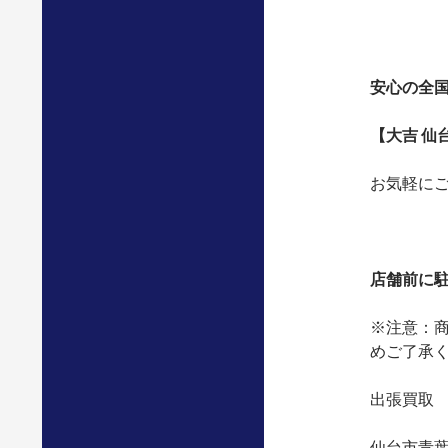
安心の全
【大吉 仙
お気軽にご
店舗前に
※注意：
めご了承
出張買取
仙台市青