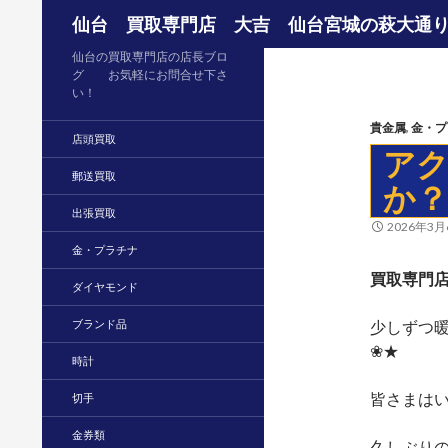
検索
仙台 買取専門店 大吉 仙台宮城の萩大通
仙台の買取専門店の店長ブロ
グ お気軽にお問合せ下さ
い！
貴金属
,
金・プ
店頭買取
ア
郵送買取
か
出張買取
2026年3月
金・プラチナ
買取専門店
ダイヤモンド
ブランド品
少しずつ
❀★
時計
皆さまは
切手
金券類
久しぶり