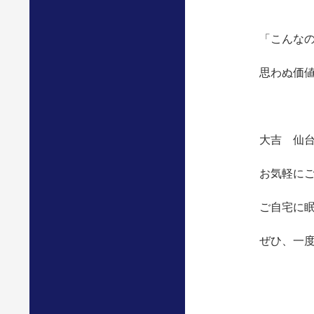
「こんな
思わぬ価
大吉 仙
お気軽にご
ご自宅に
ぜひ、一度