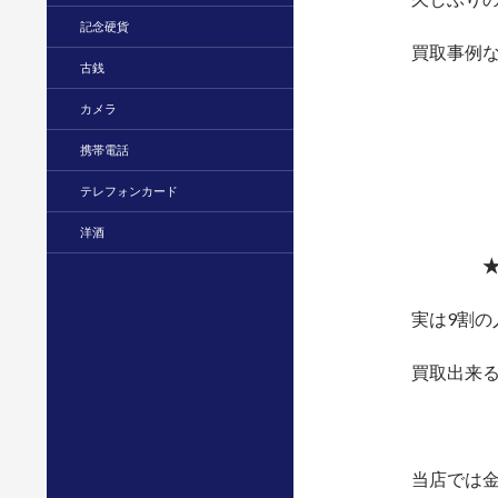
記念硬貨
買取事例な
古銭
カメラ
携帯電話
テレフォンカード
洋酒
★
実は9割の
買取出来る貴
当店では