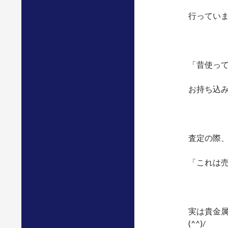
行ってい
「昔使っ
お持ち込
査定の際
「これは
実は貴金
(^^)/