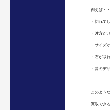
例えば・
・切れて
・片方だ
・サイズ
・石が取
・昔のデ
このよう
買取でき