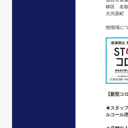
林区 名
大河原町
他地域に
【新型コ
★スタッ
ルコール