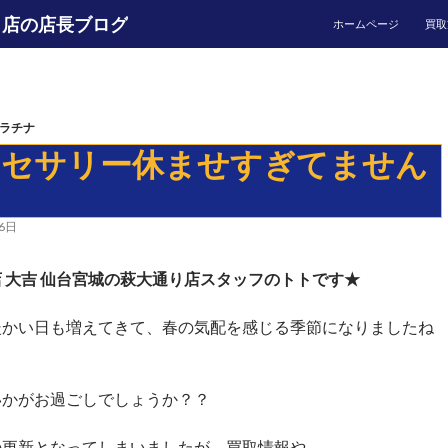
コンテンツへ移動
り店の店長ブログ
ホームページ
買取
ラチナ
クセサリー休ませすぎてません
？
6日
 大吉 仙台宮城の萩大通り店スタッフのトトです★
暖かい日も増えてきて、春の気配を感じる季節になりましたね
いかがお過ごしでしょうか？？
の更新となってしまいましたが、買取情報や