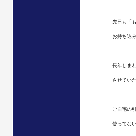
先日も「
お持ち込
長年しま
させてい
ご自宅の
使ってな