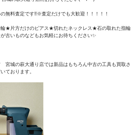
心の無料査定です‼※査定だけでも大歓迎！！！！！
指輪★片方だけのピアス★切れたネックレス★石の取れた指輪
ンが古いものなどもお気軽にお待ちください✨
吉 宮城の萩大通り店では新品はもちろん中古の工具も買取さ
だいております。