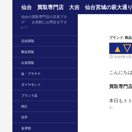
検索
仙台 買取専門店 大吉 仙台宮城の萩大通
仙台の買取専門店の店長ブロ
グ お気軽にお問合せ下さ
い！
ブランド
,
商品
店頭買取
▲▽
郵送買取
2025年1月
出張買取
こんにちは(
金・プラチナ
ダイヤモンド
買取専門店
ブランド品
本日もト
時計
✨
切手
金券類