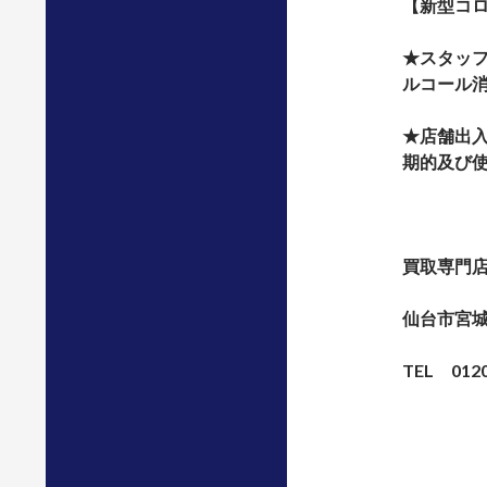
【新型コ
★スタッ
ルコール
★店舗出
期的及び
買取専門
仙台市宮城
TEL 0120