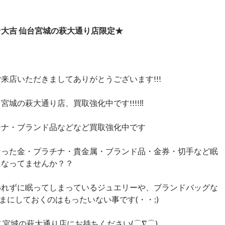
大吉 仙台宮城の萩大通り店限定★
来店いただきましてありがとうございます!!!
宮城の萩大通り店、買取強化中です!!!!‼
チナ・ブランド品などなど買取強化中です
なった金・プラチナ・貴金属・ブランド品・金券・切手など眠
になってませんか？？
われずに眠ってしまっているジュエリーや、ブランドバッグな
まにしておくのはもったいない事です(・・;)
 宮城の萩大通り店にお持ちください(⌒∇⌒)