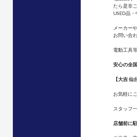
たら是非ご
USED品
メーカー
お問い合
電動工具
安心の全
【大吉 仙
お気軽にご
スタッフ
店舗前に