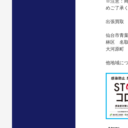
※注意：
めご了承
出張買取
仙台市青
林区 名
大河原町
他地域に