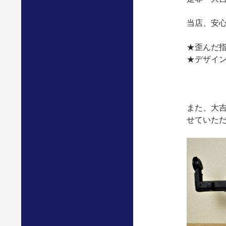
当店、安
★歪んだ
★デザイ
また、大
せていた