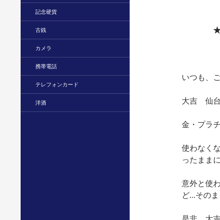
記念硬貨
★
古銭
カメラ
携帯電話
いつも、ご
テレフォンカード
大吉 仙台
洋酒
金・プラ
使わなく
ったまま
意外と使
ど…そのま
是非 大吉