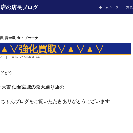
コンテンツへ移動
り店の店長ブログ
ホームページ
買取
券
,
貴金属
,
金・プラチナ
▲▽強化買取▽▲▽▲▽
23日
MIYAGINOHAGI
^o^)
 大吉 仙台宮城の萩大通り店
の
トちゃんブログをご覧いただきありがとうございます