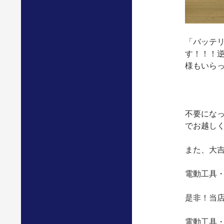
「バッテ
す！！！
様もいらっ
不要にな
でお越しくだ
また、大
電動工具
是非！当
電動工具