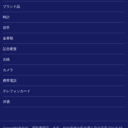
ブランド品
時計
切手
金券類
記念硬貨
古銭
カメラ
携帯電話
テレフォンカード
洋酒
Copyright ©
仙台 買取専門店 大吉 仙台宮城の萩大通り店の店長ブログ
All