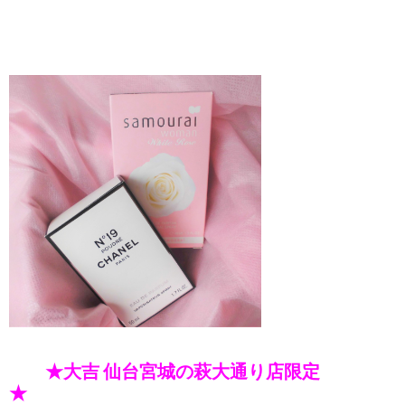
★大吉 仙台宮城の萩大通り店限定
★