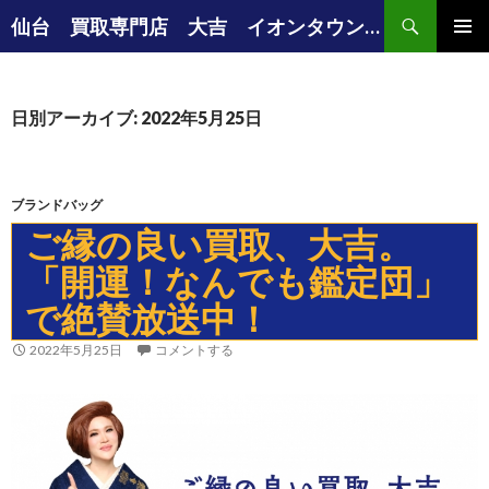
検
仙台 買取専門店 大吉 イオンタウン仙台富沢店の店長ブログ
索
コ
メインメ
ン
ニュー
テ
ン
日別アーカイブ: 2022年5月25日
ツ
へ
ス
キ
ブランドバッグ
ッ
ご縁の良い買取、大吉。
プ
「開運！なんでも鑑定団」
で絶賛放送中！
2022年5月25日
コメントする